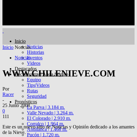
Inicio
Noticias
Inicio
Noticias
Historias
Noticias
Eventos
Videos
Destacados
WWW.CHILENIEVE.COM
Backcountry | Anda Seguro
Equipo
Tips|Videos
Por
Rutas
Racer
Seguridad
-
Pronósticos
25 Junio 2008
La Parva | 3.184 m.
0
Valle Nevado | 3.264 m.
111
El Colorado | 2.910 m.
Corralco | 1.964 m.
Este es un nuevo sitio de Noticias y Opinión dedicado a los amantes
Antillanca | 1.468 m.
de la Nieve.
Pucón | 1.720 m.