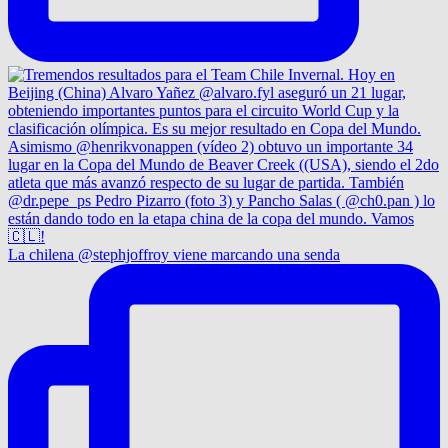
La chilena @stephjoffroy viene marcando una senda