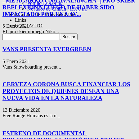
“ME AGARRÓ UNA AVALANCHA”| PRO SKIER
Portillo | 2.929 m.
REFLEXIONA LUEGO DE HABER SIDO
Nevados de Chillán | 1.970 m.
IMPACTADO POR UNA AV...
El mundo de la Nieve en Chile
Links
CONTACTO
5 Enero 2021
EL pro skier noruego Niko...
VANS PRESENTA EVERGREEN
5 Enero 2021
Vans Snowboarding present...
CERVEZA CORONA BUSCA FINANCIAR LOS
PROYECTOS DE QUIENES DESEAN UNA
NUEVA VIDA EN LA NATURALEZA
13 Diciembre 2020
Free Range Humans es la n...
ESTRENO DE DOCUMENTAL