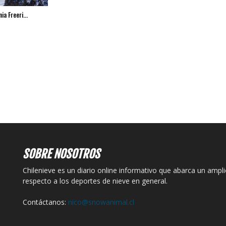
ia Freeri...
SOBRE NOSOTROS
Chilenieve es un diario online informativo que abarca un ampl
respecto a los deportes de nieve en general.
Contáctanos:
nico@snowanimal.cl