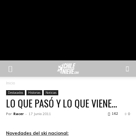
Inicio
Destacados
Historias
Noticias
LO QUE PASÓ Y LO QUE VIENE…
Por
Racer
-
162
17 Junio 2011
0
Novedades del ski nacional: