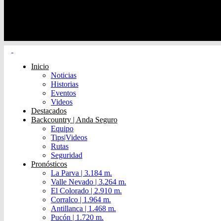
Inicio
Noticias
Historias
Eventos
Videos
Destacados
Backcountry | Anda Seguro
Equipo
Tips|Videos
Rutas
Seguridad
Pronósticos
La Parva | 3.184 m.
Valle Nevado | 3.264 m.
El Colorado | 2.910 m.
Corralco | 1.964 m.
Antillanca | 1.468 m.
Pucón | 1.720 m.