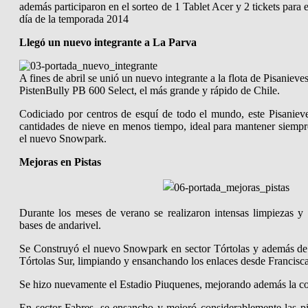
además participaron en el sorteo de 1 Tablet Acer y 2 tickets para
día de la temporada 2014
Llegó un nuevo integrante a La Parva
A fines de abril se unió un nuevo integrante a la flota de Pisanieve
PistenBully PB 600 Select, el más grande y rápido de Chile.
Codiciado por centros de esquí de todo el mundo, este Pisanieve
cantidades de nieve en menos tiempo, ideal para mantener siempre
el nuevo Snowpark.
Mejoras en Pistas
Durante los meses de verano se realizaron intensas limpiezas y 
bases de andarivel.
Se Construyó el nuevo Snowpark en sector Tórtolas y además de 
Tórtolas Sur, limpiando y ensanchando los enlaces desde Francis
Se hizo nuevamente el Estadio Piuquenes, mejorando además la c
En sector Fabres, se ensancho y mejoró considerablemente las p