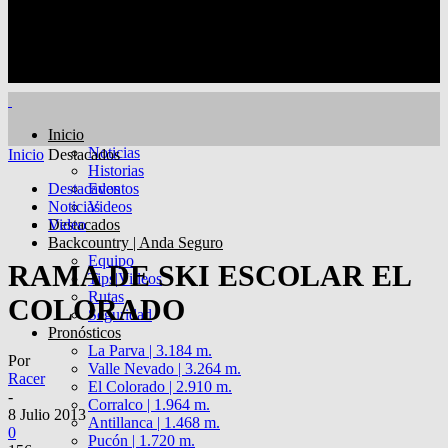
Inicio
Noticias
Inicio
Destacados
Historias
Destacados
Eventos
Noticias
Videos
Destacados
Video
Backcountry | Anda Seguro
Equipo
RAMA DE SKI ESCOLAR EL
Tips|Videos
Rutas
COLORADO
Seguridad
Pronósticos
La Parva | 3.184 m.
Por
Valle Nevado | 3.264 m.
Racer
El Colorado | 2.910 m.
-
Corralco | 1.964 m.
8 Julio 2013
Antillanca | 1.468 m.
0
Pucón | 1.720 m.