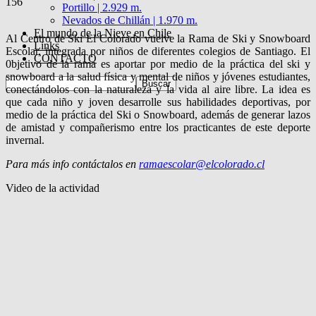
156
Portillo | 2.929 m.
Nevados de Chillán | 1.970 m.
El mundo de la Nieve en Chile
Al Centro de Ski El Colorado vuelve la Rama de Ski y Snowboard
Links
Escolar, integrada por niños de diferentes colegios de Santiago. El
CONTACTO
0bjetivo de la rama es aportar por medio de la práctica del ski y
snowboard a la salud física y mental de niños y jóvenes estudiantes,
conectándolos con la naturaleza y la vida al aire libre. La idea es
que cada niño y joven desarrolle sus habilidades deportivas, por
medio de la práctica del Ski o Snowboard, además de generar lazos
de amistad y compañerismo entre los practicantes de este deporte
invernal.
Para más info contáctalos en
ramaescolar@elcolorado.cl
Video de la actividad