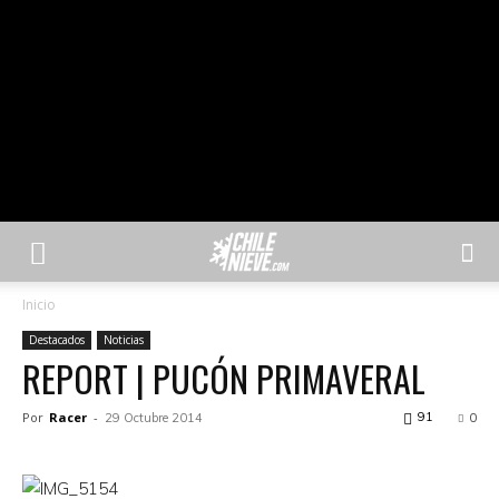
Inicio
Destacados
Noticias
REPORT | PUCÓN PRIMAVERAL
Por
Racer
-
91
29 Octubre 2014
0